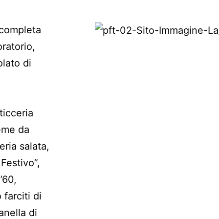
a completa
ratorio,
lato di
ticceria
reme da
eria salata,
 Festivo”,
’60,
farciti di
anella di