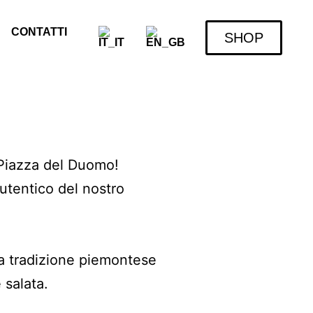
CONTATTI
SHOP
n Piazza del Duomo!
autentico del nostro
lla tradizione piemontese
 salata.