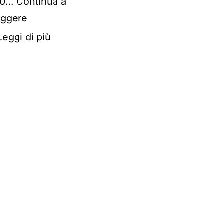
10…
Continua a
eggere
Leggi di più