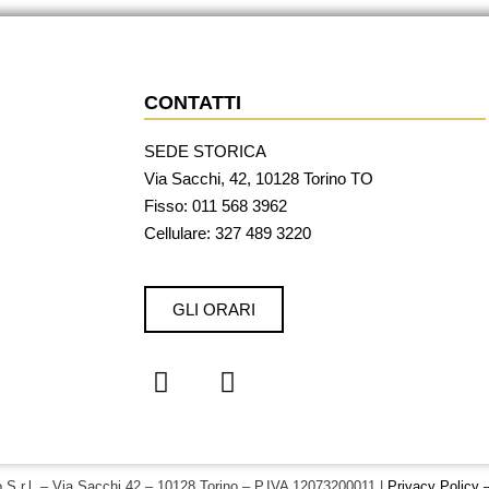
CONTATTI
SEDE STORICA
Via Sacchi, 42, 10128 Torino TO
Fisso:
011 568 3962
Cellulare: 327 489 3220
GLI ORARI
o S.r.l. – Via Sacchi 42 – 10128 Torino – P.IVA 12073200011 |
Privacy Policy 