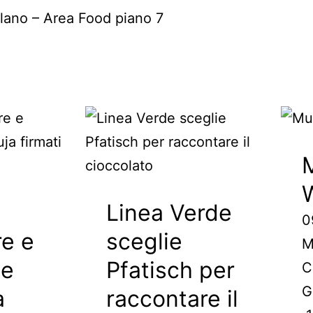
ano – Area Food piano 7
M
Linea Verde
0
e e
sceglie
M
le
Pfatisch per
C
G
a
raccontare il